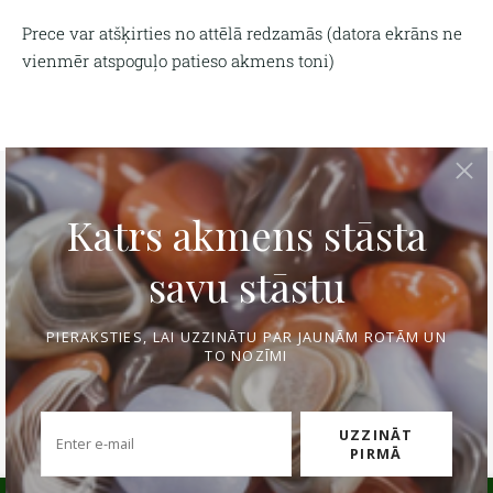
Prece var atšķirties no attēlā redzamās (
datora ekrāns ne
vienmēr atspoguļo patieso akmens toni)
Tava personīgā rokassprādze
Izmēra noteikšana
Kontakti
Apmaksa un piegāde
Preces atgriešana
Privātuma politika
Mēs lietojam sīkfailus pakalpojuma
nodrošināšanai, mārketinga nolūkiem un
Rotu kopšana un uzglabāšana
Atgriešana
pakalpojuma uzlabošanai.
Pielāgot
Sīkdatnes
Pieņemt visus
Pieņemt tikai nepieciešamos