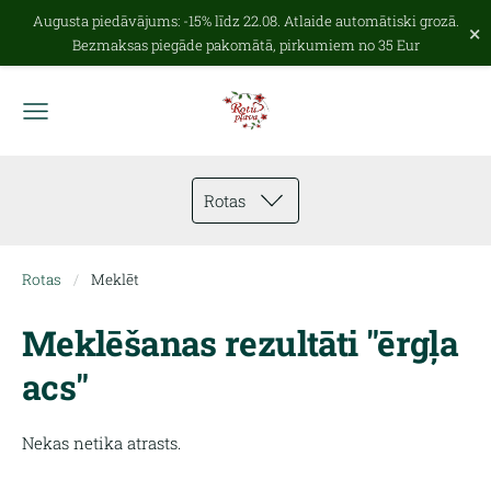
Augusta piedāvājums: -15% līdz 22.08. Atlaide automātiski grozā.
×
Bezmaksas piegāde pakomātā, pirkumiem no 35 Eur
Rotas
Rotas
Meklēt
Meklēšanas rezultāti "ērgļa
acs"
Nekas netika atrasts.