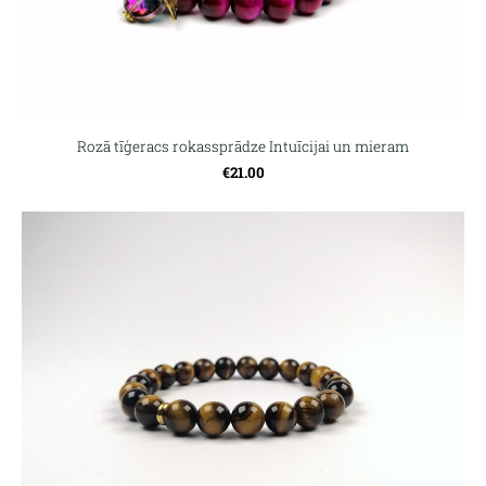
Rozā tīģeracs rokassprādze Intuīcijai un mieram
€21.00