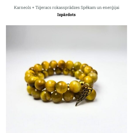
Karneols + Tiģeracs rokassprādzes Spēkam un enerģijai
Izpārdots