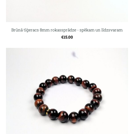
Brūnā tīģeracs 8mm rokassprādze - spēkam un līdzsvaram
€15.00