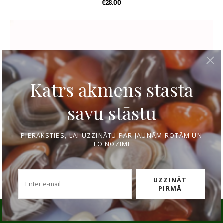
€28.00
Mēs lietojam sīkfailus pakalpojuma
nodrošināšanai, mārketinga nolūkiem un
pakalpojuma uzlabošanai.
Pielāgot
Pieņemt visus
Spēcīgai aizsardzībai
Pieņemt tikai nepieciešamos
€21.00