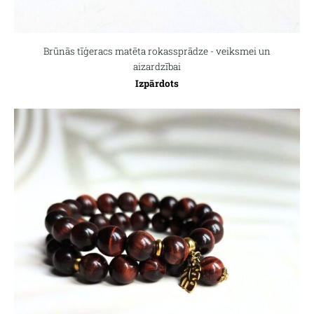
Brūnās tīģeracs matēta rokassprādze - veiksmei un
aizardzībai
Izpārdots