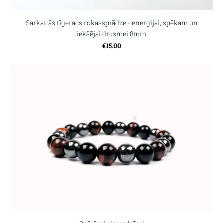
Sarkanās tīģeracs rokassprādze - enerģijai, spēkam un
iekšējai drosmei 8mm
€15.00