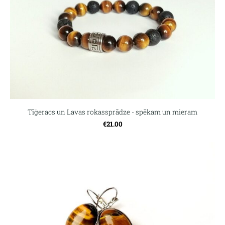
Tīģeracs un Lavas rokassprādze - spēkam un mieram
€21.00