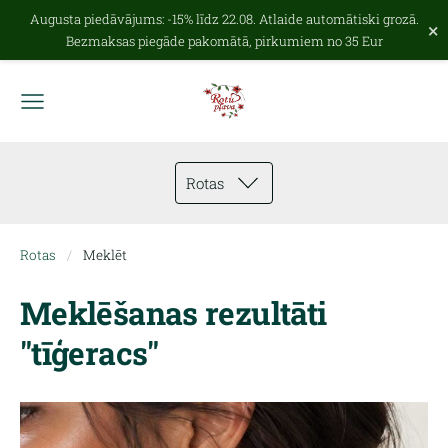
Augusta piedāvājums: -15% līdz 22.08. Atlaide automātiski grozā.
×
Bezmaksas piegāde pakomātā, pirkumiem no 35 Eur
Rotas
Rotas
Meklēt
Meklēšanas rezultāti
"tīģeracs"