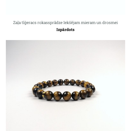
Zaļa tīģeracs rokassprādze Iekšējam mieram un drosmei
Izpārdots