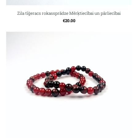
Zila tīģeracs rokassprādze Mērķtiecībai un pārliecībai
€20.00