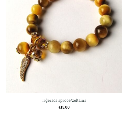
Tīģeracs aproce/zeltainā
€15.00