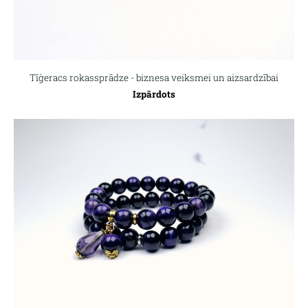
Tīģeracs rokassprādze - biznesa veiksmei un aizsardzībai
Izpārdots