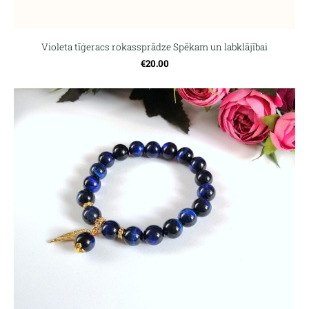
Violeta tīģeracs rokassprādze Spēkam un labklājībai
€20.00