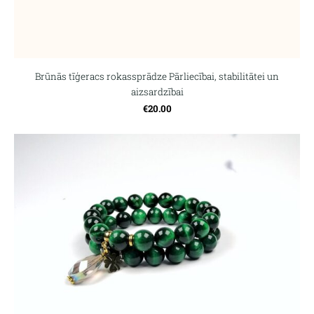
Brūnās tīģeracs rokassprādze Pārliecībai, stabilitātei un
aizsardzībai
€20.00