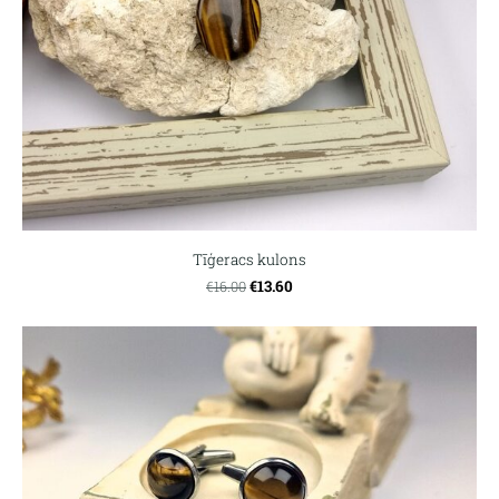
Tīģeracs kulons
€13.60
€16.00