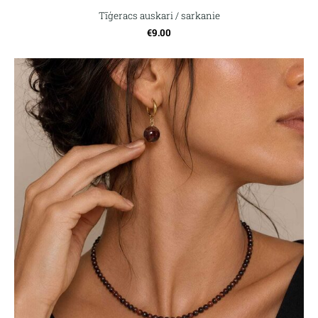
Tīģeracs auskari / sarkanie
€9.00