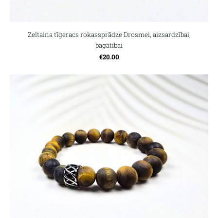
Zeltaina tīģeracs rokassprādze Drosmei, aizsardzībai,
bagātībai
€20.00