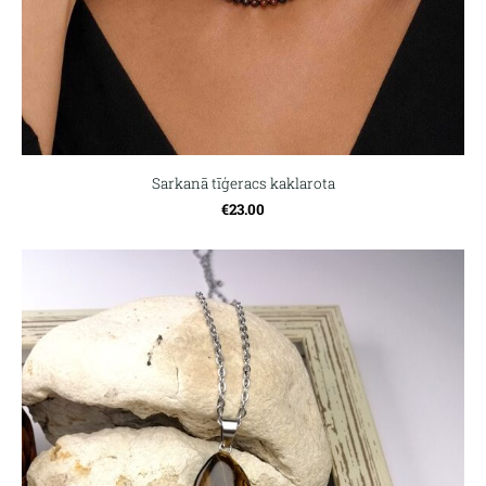
Sarkanā tīģeracs kaklarota
€23.00