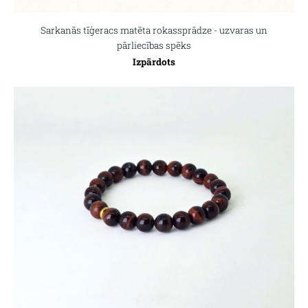
Sarkanās tīģeracs matēta rokassprādze - uzvaras un
pārliecības spēks
Izpārdots