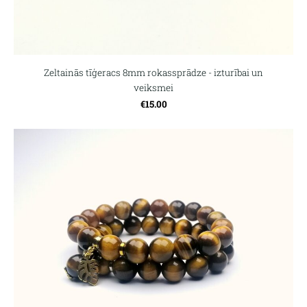
Zeltainās tīģeracs 8mm rokassprādze - izturībai un
veiksmei
€15.00