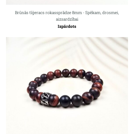
Brūnās tīģeracs rokassprādze 8mm - Spēkam, drosmei,
aizsardzībai
Izpārdots