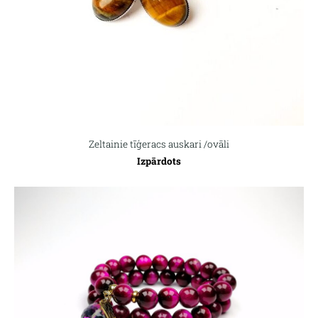
Zeltainie tīģeracs auskari /ovāli
Izpārdots