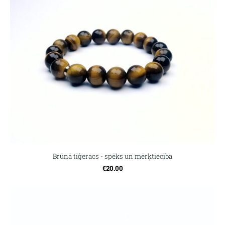
Brūnā tīģeracs - spēks un mērķtiecība
€20.00