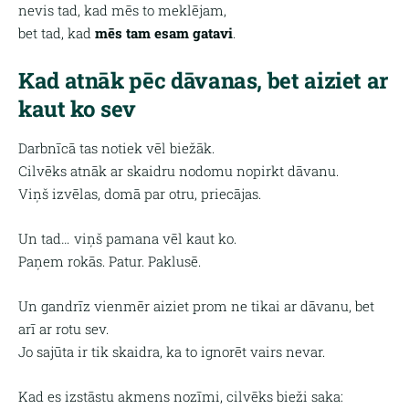
nevis tad, kad mēs to meklējam,
bet tad, kad
mēs tam esam gatavi
.
Kad atnāk pēc dāvanas, bet aiziet ar
kaut ko sev
Darbnīcā tas notiek vēl biežāk.
Cilvēks atnāk ar skaidru nodomu nopirkt dāvanu.
Viņš izvēlas, domā par otru, priecājas.
Un tad… viņš pamana vēl kaut ko.
Paņem rokās. Patur. Paklusē.
Un gandrīz vienmēr aiziet prom ne tikai ar dāvanu, bet
arī ar rotu sev.
Jo sajūta ir tik skaidra, ka to ignorēt vairs nevar.
Kad es izstāstu akmens nozīmi, cilvēks bieži saka: