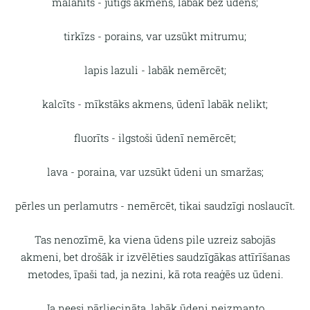
malahīts - jutīgs akmens, labāk bez ūdens;
tirkīzs - porains, var uzsūkt mitrumu;
lapis lazuli - labāk nemērcēt;
kalcīts - mīkstāks akmens, ūdenī labāk nelikt;
fluorīts - ilgstoši ūdenī nemērcēt;
lava - poraina, var uzsūkt ūdeni un smaržas;
pērles un perlamutrs - nemērcēt, tikai saudzīgi noslaucīt.
Tas nenozīmē, ka viena ūdens pile uzreiz sabojās
akmeni, bet drošāk ir izvēlēties saudzīgākas attīrīšanas
metodes, īpaši tad, ja nezini, kā rota reaģēs uz ūdeni.
Ja neesi pārliecināta, labāk ūdeni neizmanto.