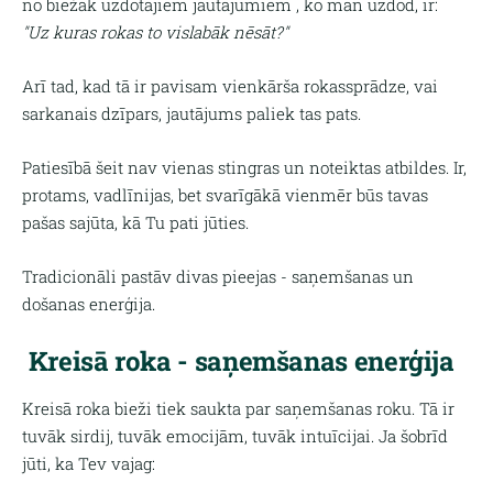
no biežāk uzdotajiem jautājumiem , ko man uzdod, ir:
"Uz kuras rokas to vislabāk nēsāt?"
Arī tad, kad tā ir pavisam vienkārša rokassprādze, vai
sarkanais dzīpars, jautājums paliek tas pats.
Patiesībā šeit nav vienas stingras un noteiktas atbildes. Ir,
protams, vadlīnijas, bet svarīgākā vienmēr būs tavas
pašas sajūta, kā Tu pati jūties.
Tradicionāli pastāv divas pieejas - saņemšanas un
došanas enerģija.
Kreisā roka - saņemšanas enerģija
Kreisā roka bieži tiek saukta par saņemšanas roku. Tā ir
tuvāk sirdij, tuvāk emocijām, tuvāk intuīcijai. Ja šobrīd
jūti, ka Tev vajag: