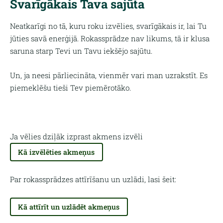
Svarīgākais Tava sajūta
Neatkarīgi no tā, kuru roku izvēlies, svarīgākais ir, lai Tu
jūties savā enerģijā. Rokassprādze nav likums, tā ir klusa
saruna starp Tevi un Tavu iekšējo sajūtu.
Un, ja neesi pārliecināta, vienmēr vari man uzrakstīt. Es
piemeklēšu tieši Tev piemērotāko.
Ja vēlies dziļāk izprast akmens izvēli
Kā izvēlēties akmeņus
Par rokassprādzes attīrīšanu un uzlādi, lasi šeit:
Kā attīrīt un uzlādēt akmeņus