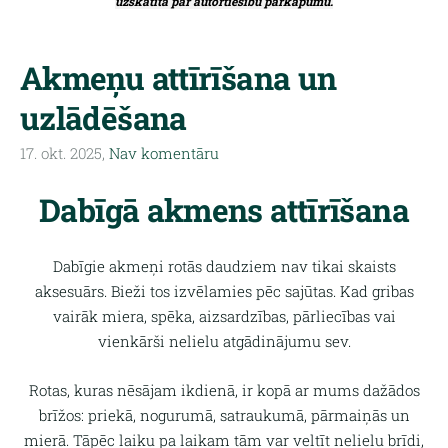
uzskatīta par autortiesību pārkāpumu.
Akmeņu attīrīšana un
uzlādēšana
17. okt. 2025,
Nav komentāru
Dabīgā akmens attīrīšana
Dabīgie akmeņi rotās daudziem nav tikai skaists
aksesuārs. Bieži tos izvēlamies pēc sajūtas. Kad gribas
vairāk miera, spēka, aizsardzības, pārliecības vai
vienkārši nelielu atgādinājumu sev.
Rotas, kuras nēsājam ikdienā, ir kopā ar mums dažādos
brīžos: priekā, nogurumā, satraukumā, pārmaiņās un
mierā. Tāpēc laiku pa laikam tām var veltīt nelielu brīdi,