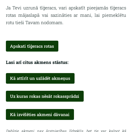
Ja Tevi uzrunā tīģeracs, vari apskatīt pieejamās tīģeracs
rotas mājaslapā vai sazināties ar mani, lai piemeklētu
rotu tieši Tavam nodomam.
Apskati tīģeracs rotas
Lasi arī citus akmens stāstus:
Kā attīrīt un uzlādēt akmeņus
Uz kuras rokas nēsāt rokassprādzi
Kā izvēlēties akmeni dāvanai
Dabīgie akmeņi nav ārstniecības līdzeklis, bet tie var kalpot kā