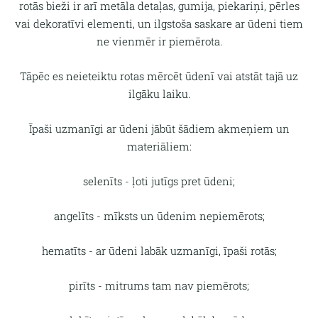
rotās bieži ir arī metāla detaļas, gumija, piekariņi, pērles
vai dekoratīvi elementi, un ilgstoša saskare ar ūdeni tiem
ne vienmēr ir piemērota.
Tāpēc es neieteiktu rotas mērcēt ūdenī vai atstāt tajā uz
ilgāku laiku.
Īpaši uzmanīgi ar ūdeni jābūt šādiem akmeņiem un
materiāliem:
selenīts - ļoti jutīgs pret ūdeni;
angelīts - mīksts un ūdenim nepiemērots;
hematīts - ar ūdeni labāk uzmanīgi, īpaši rotās;
pirīts - mitrums tam nav piemērots;