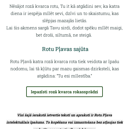
Nēsājot rozā kvarca rotu, Tu it kā atgādini sev, ka katra
diena ir
iespēja mīlēt
sevi, dzīvi un to skaistumu, kas
slēpjas mazajās lietās.
Lai šis akmens sargā Tavu sirdi, dodot spēku mīlēt maigi,
bet droši,
siltumā, ne steigā.
Rotu Pļavas sajūta
Rotu Pļavā katra rozā kvarca rota tiek veidota ar īpašu
nodomu,
lai tā kļūtu par mazu gaismas dzirksteli
, kas
atgādina: “Tu esi mīlestība.”
Iepazīsti rozā kvarca rokassprādzi
Visi šajā ierakstā ietvertie teksti un apraksti ir Rotu Pļava
intelektuālais īpašums. To kopēšana vai izmantošana bez atļaujas tiek