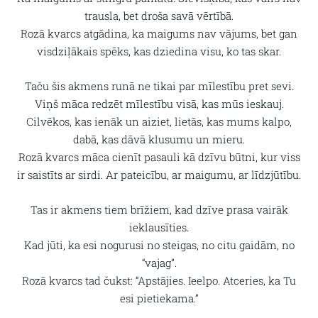
trausla, bet droša savā vērtībā.
Rozā kvarcs atgādina, ka maigums nav vājums, bet gan
visdziļākais spēks
, kas dziedina visu, ko tas skar.
Taču šis akmens runā ne tikai par mīlestību pret sevi.
Viņš māca redzēt mīlestību
visā, kas mūs ieskauj.
C
ilvēkos, kas ienāk un aiziet, lietās, kas mums kalpo,
dabā, kas dāvā klusumu un mieru.
Rozā kvarcs māca cienīt pasauli kā dzīvu būtni, kur viss
ir saistīts ar sirdi. A
r pateicību, ar maigumu, ar līdzjūtību
.
Tas ir akmens tiem brīžiem, kad dzīve prasa vairāk
ieklausīties.
Kad jūti, ka esi nogurusi no steigas, no citu gaidām, no
“vajag”.
Rozā kvarcs tad čukst: “Apstājies. Ieelpo. Atceries, ka Tu
esi pietiekama.”