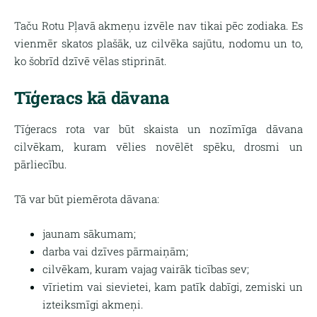
Taču Rotu Pļavā akmeņu izvēle nav tikai pēc zodiaka. Es
vienmēr skatos plašāk, uz cilvēka sajūtu, nodomu un to,
ko šobrīd dzīvē vēlas stiprināt.
Tīģeracs kā dāvana
Tīģeracs rota var būt skaista un nozīmīga dāvana
cilvēkam, kuram vēlies novēlēt spēku, drosmi un
pārliecību.
Tā var būt piemērota dāvana:
jaunam sākumam;
darba vai dzīves pārmaiņām;
cilvēkam, kuram vajag vairāk ticības sev;
vīrietim vai sievietei, kam patīk dabīgi, zemiski un
izteiksmīgi akmeņi.