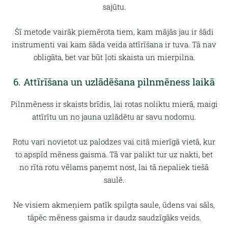
sajūtu.
Šī metode vairāk piemērota tiem, kam mājās jau ir šādi
instrumenti vai kam šāda veida attīrīšana ir tuva. Tā nav
obligāta, bet var būt ļoti skaista un mierpilna.
6. Attīrīšana un uzlādēšana pilnmēness laikā
Pilnmēness ir skaists brīdis, lai rotas noliktu mierā, maigi
attīrītu un no jauna uzlādētu ar savu nodomu.
Rotu vari novietot uz palodzes vai citā mierīgā vietā, kur
to apspīd mēness gaisma. Tā var palikt tur uz nakti, bet
no rīta rotu vēlams paņemt nost, lai tā nepaliek tiešā
saulē.
Ne visiem akmeņiem patīk spilgta saule, ūdens vai sāls,
tāpēc mēness gaisma ir daudz saudzīgāks veids.