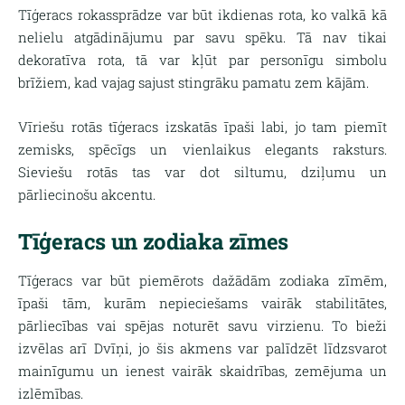
Tīģeracs rokassprādze var būt ikdienas rota, ko valkā kā
nelielu atgādinājumu par savu spēku. Tā nav tikai
dekoratīva rota, tā var kļūt par personīgu simbolu
brīžiem, kad vajag sajust stingrāku pamatu zem kājām.
Vīriešu rotās tīģeracs izskatās īpaši labi, jo tam piemīt
zemisks, spēcīgs un vienlaikus elegants raksturs.
Sieviešu rotās tas var dot siltumu, dziļumu un
pārliecinošu akcentu.
Tīģeracs un zodiaka zīmes
Tīģeracs var būt piemērots dažādām zodiaka zīmēm,
īpaši tām, kurām nepieciešams vairāk stabilitātes,
pārliecības vai spējas noturēt savu virzienu. To bieži
izvēlas arī Dvīņi, jo šis akmens var palīdzēt līdzsvarot
mainīgumu un ienest vairāk skaidrības, zemējuma un
izlēmības.