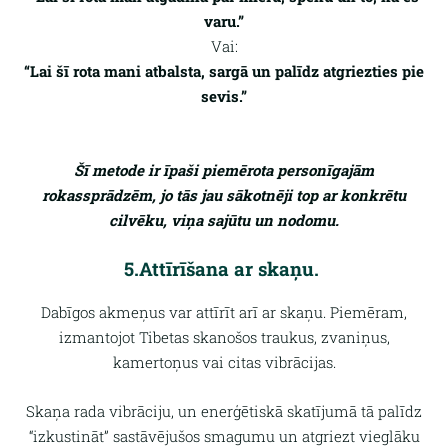
varu.”
Vai:
“Lai šī rota mani atbalsta, sargā un palīdz atgriezties pie
sevis.”
Šī metode ir īpaši piemērota personīgajām
rokassprādzēm, jo tās jau sākotnēji top ar konkrētu
cilvēku, viņa sajūtu un nodomu.
5.Attīrīšana ar skaņu.
Dabīgos akmeņus var attīrīt arī ar skaņu. Piemēram,
izmantojot Tibetas skanošos traukus, zvaniņus,
kamertoņus vai citas vibrācijas.
Skaņa rada vibrāciju, un enerģētiskā skatījumā tā palīdz
“izkustināt” sastāvējušos smagumu un atgriezt vieglāku