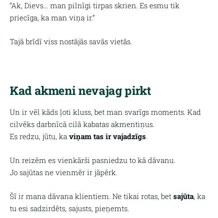
“Ak, Dievs… man pilnīgi tirpas skrien. Es esmu tik
priecīga, ka man viņa ir.”
Tajā brīdī viss nostājās savās vietās.
Kad akmeni nevajag pirkt
Un ir vēl kāds ļoti kluss, bet man svarīgs moments. Kad
cilvēks darbnīcā cilā kabatas akmentiņus.
Es redzu, jūtu, ka
viņam tas ir vajadzīgs
.
Un reizēm es vienkārši pasniedzu to kā dāvanu.
Jo sajūtas ne vienmēr ir jāpērk.
Šī ir mana dāvana klientiem. Ne tikai rotas, bet
sajūta
, ka
tu esi sadzirdēts, sajusts, pieņemts.