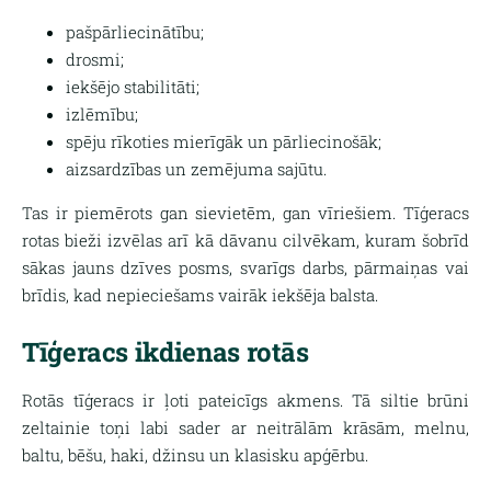
pašpārliecinātību;
drosmi;
iekšējo stabilitāti;
izlēmību;
spēju rīkoties mierīgāk un pārliecinošāk;
aizsardzības un zemējuma sajūtu.
Tas ir piemērots gan sievietēm, gan vīriešiem. Tīģeracs
rotas bieži izvēlas arī kā dāvanu cilvēkam, kuram šobrīd
sākas jauns dzīves posms, svarīgs darbs, pārmaiņas vai
brīdis, kad nepieciešams vairāk iekšēja balsta.
Tīģeracs ikdienas rotās
Rotās tīģeracs ir ļoti pateicīgs akmens. Tā siltie brūni
zeltainie toņi labi sader ar neitrālām krāsām, melnu,
baltu, bēšu, haki, džinsu un klasisku apģērbu.