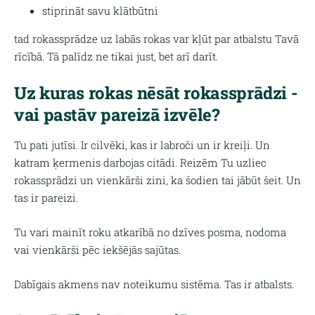
stiprināt savu klātbūtni
tad rokassprādze uz labās rokas var kļūt par atbalstu Tavā
rīcībā. Tā palīdz ne tikai just, bet arī darīt.
Uz kuras rokas nēsāt rokassprādzi -
vai pastāv pareizā izvēle?
Tu pati jutīsi. Ir cilvēki, kas ir labroči un ir kreiļi. Un
katram ķermenis darbojas citādi. Reizēm Tu uzliec
rokassprādzi un vienkārši zini, ka šodien tai jābūt šeit. Un
tas ir pareizi.
Tu vari mainīt roku atkarībā no dzīves posma, nodoma
vai vienkārši pēc iekšējās sajūtas.
Dabīgais akmens nav noteikumu sistēma. Tas ir atbalsts.