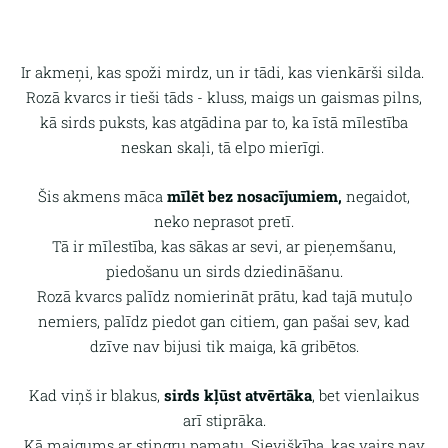
Ir akmeņi, kas spoži mirdz, un ir tādi, kas vienkārši silda.
Rozā kvarcs ir tieši tāds - kluss, maigs un gaismas pilns,
kā sirds puksts, kas atgādina par to, ka īstā mīlestība
neskan skaļi, tā elpo mierīgi.
Šis akmens māca
mīlēt bez nosacījumiem,
negaidot,
neko neprasot pretī.
Tā ir mīlestība, kas sākas ar sevi, ar pieņemšanu,
piedošanu un sirds dziedināšanu.
Rozā kvarcs palīdz nomierināt prātu, kad tajā mutuļo
nemiers, palīdz piedot gan citiem, gan pašai sev, kad
dzīve nav bijusi tik maiga, kā gribētos.
Kad viņš ir blakus,
sirds kļūst atvērtāka
, bet vienlaikus
arī stiprāka.
Kā maigums ar stingru pamatu. Sievišķība, kas vairs nav