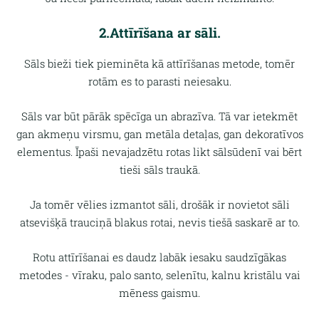
2.Attīrīšana ar sāli.
Sāls bieži tiek pieminēta kā attīrīšanas metode, tomēr
rotām es to parasti neiesaku.
Sāls var būt pārāk spēcīga un abrazīva. Tā var ietekmēt
gan akmeņu virsmu, gan metāla detaļas, gan dekoratīvos
elementus. Īpaši nevajadzētu rotas likt sālsūdenī vai bērt
tieši sāls traukā.
Ja tomēr vēlies izmantot sāli, drošāk ir novietot sāli
atsevišķā trauciņā blakus rotai, nevis tiešā saskarē ar to.
Rotu attīrīšanai es daudz labāk iesaku saudzīgākas
metodes - vīraku, palo santo, selenītu, kalnu kristālu vai
mēness gaismu.