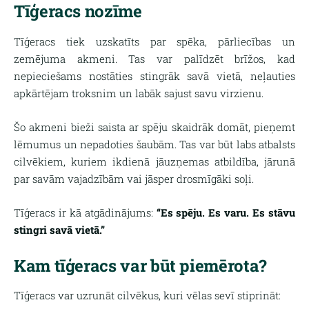
Tīģeracs nozīme
Tīģeracs tiek uzskatīts par spēka, pārliecības un
zemējuma akmeni. Tas var palīdzēt brīžos, kad
nepieciešams nostāties stingrāk savā vietā, neļauties
apkārtējam troksnim un labāk sajust savu virzienu.
Šo akmeni bieži saista ar spēju skaidrāk domāt, pieņemt
lēmumus un nepadoties šaubām. Tas var būt labs atbalsts
cilvēkiem, kuriem ikdienā jāuzņemas atbildība, jārunā
par savām vajadzībām vai jāsper drosmīgāki soļi.
Tīģeracs ir kā atgādinājums:
“Es spēju. Es varu. Es stāvu
stingri savā vietā.”
Kam tīģeracs var būt piemērota?
Tīģeracs var uzrunāt cilvēkus, kuri vēlas sevī stiprināt: