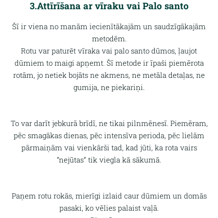
3.Attīrīšana ar vīraku vai Palo santo
Šī ir viena no manām iecienītākajām un saudzīgākajām
metodēm.
Rotu var paturēt vīraka vai palo santo dūmos, ļaujot
dūmiem to maigi apņemt. Šī metode ir īpaši piemērota
rotām, jo netiek bojāts ne akmens, ne metāla detaļas, ne
gumija, ne piekariņi.
To var darīt jebkurā brīdī, ne tikai pilnmēnesī. Piemēram,
pēc smagākas dienas, pēc intensīva perioda, pēc lielām
pārmaiņām vai vienkārši tad, kad jūti, ka rota vairs
“nejūtas” tik viegla kā sākumā.
Paņem rotu rokās, mierīgi izlaid caur dūmiem un domās
pasaki, ko vēlies palaist vaļā.