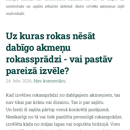
simbolisks un sajūtu atbalsts ikdienā. Katrs cilvēks akmeņus izjūt
individuāli.
Uz kuras rokas nēsāt
dabīgo akmeņu
rokassprādzi - vai pastāv
pareizā izvēle?
24. febr. 2026,
Nav komentāru
Kad izvēlies rokassprādzi no dabīgajiem akmeņiem, tas
nav tikai par krāsu vai dizainu. Tas ir par sajūtu.
Un bieži šī sajūta pārtop vienā konkrētā jautājumā.
Neatkarīgi no tā vai tiek pasūtīta personīgā rokassprādze,
izvēlēta kāda no mājas lapas vai nopirkta tirdziņā. Vien