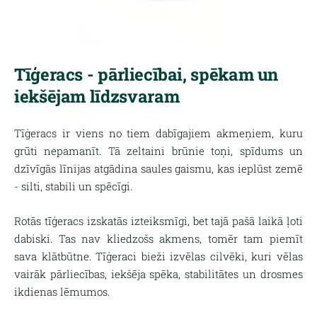
Tīģeracs - pārliecībai, spēkam un
iekšējam līdzsvaram
Tīģeracs ir viens no tiem dabīgajiem akmeņiem, kuru
grūti nepamanīt. Tā zeltaini brūnie toņi, spīdums un
dzīvīgās līnijas atgādina saules gaismu, kas ieplūst zemē
- silti, stabili un spēcīgi.
Rotās tīģeracs izskatās izteiksmīgi, bet tajā pašā laikā ļoti
dabiski. Tas nav kliedzošs akmens, tomēr tam piemīt
sava klātbūtne. Tīģeraci bieži izvēlas cilvēki, kuri vēlas
vairāk pārliecības, iekšēja spēka, stabilitātes un drosmes
ikdienas lēmumos.