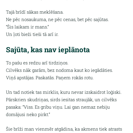
Tajā brīdī sākas meklēšana.
Ne pēc nosaukuma, ne pēc cenas, bet pēc sajūtas.
“Šis laikam ir mans.”
Un ļoti bieži tieši tā arī ir.
Sajūta, kas nav ieplānota
To pašu es redzu arī tirdziņos.
Cilvēks nāk garām, bez nodoma kaut ko iegādāties.
Viņš apstājas. Paskatās. Paņem rokās rotu.
Un tad notiek tas mirklis, kuru nevar izskaidrot loģiski.
Pārskrien skudriņas, sirds iesitas straujāk, un cilvēks
pasaka: “Viss. Es gribu viņu. Lai gan nemaz nebiju
domājusi neko pirkt.”
Šie brīži man vienmēr atgādina, ka akmens tiek atrasts