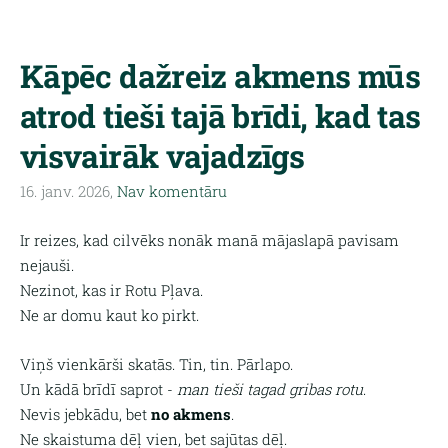
Kāpēc dažreiz akmens mūs
atrod tieši tajā brīdi, kad tas
visvairāk vajadzīgs
16. janv. 2026,
Nav komentāru
Ir reizes, kad cilvēks nonāk manā mājaslapā pavisam
nejauši.
Nezinot, kas ir Rotu Pļava.
Ne ar domu kaut ko pirkt.
Viņš vienkārši skatās. Tin, tin. Pārlapo.
Un kādā brīdī saprot -
man tieši tagad gribas rotu
.
Nevis jebkādu, bet
no akmens
.
Ne skaistuma dēļ vien, bet sajūtas dēļ.