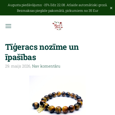
Augusta piedāvājums: -15% līdz 22.08. Atlaide automātiski grozā.
×
Bezmaksas piegāde pakomātā, pirkumiem no 35 Eur
Tīģeracs nozīme un
īpašības
29. maijs 2026,
Nav komentāru