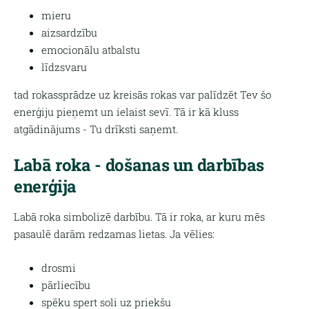
mieru
aizsardzību
emocionālu atbalstu
līdzsvaru
tad rokassprādze uz kreisās rokas var palīdzēt Tev šo
enerģiju pieņemt un ielaist sevī. Tā ir kā kluss
atgādinājums - Tu drīksti saņemt.
Labā roka - došanas un darbības
enerģija
Labā roka simbolizē darbību. Tā ir roka, ar kuru mēs
pasaulē darām redzamas lietas. Ja vēlies:
drosmi
pārliecību
spēku spert soli uz priekšu