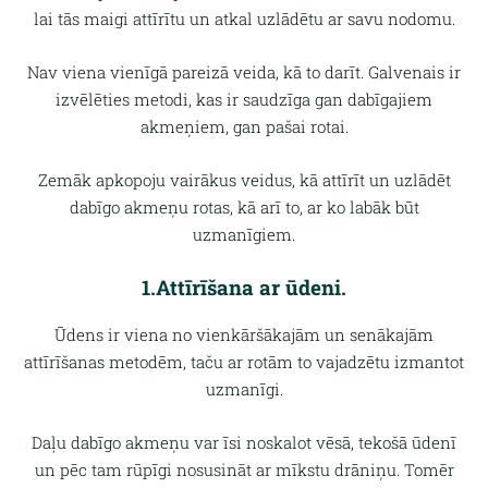
lai tās maigi attīrītu un atkal uzlādētu ar savu nodomu.
Nav viena vienīgā pareizā veida, kā to darīt. Galvenais ir
izvēlēties metodi, kas ir saudzīga gan dabīgajiem
akmeņiem, gan pašai rotai.
Zemāk apkopoju vairākus veidus, kā attīrīt un uzlādēt
dabīgo akmeņu rotas, kā arī to, ar ko labāk būt
uzmanīgiem.
1.Attīrīšana ar ūdeni.
Ūdens ir viena no vienkāršākajām un senākajām
attīrīšanas metodēm, taču ar rotām to vajadzētu izmantot
uzmanīgi.
Daļu dabīgo akmeņu var īsi noskalot vēsā, tekošā ūdenī
un pēc tam rūpīgi nosusināt ar mīkstu drāniņu. Tomēr