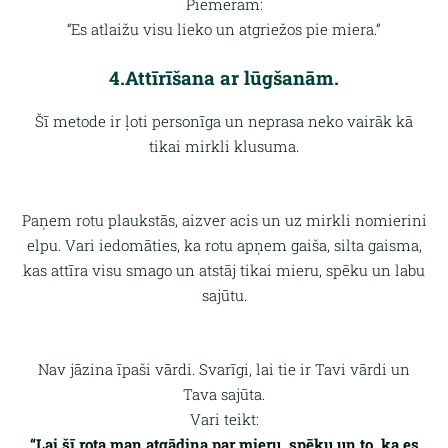
Piemēram:
“Es atlaižu visu lieko un atgriežos pie miera.”
4.Attīrīšana ar lūgšanām.
Šī metode ir ļoti personīga un neprasa neko vairāk kā
tikai mirkli klusuma.
Paņem rotu plaukstās, aizver acis un uz mirkli nomierini
elpu. Vari iedomāties, ka rotu apņem gaiša, silta gaisma,
kas attīra visu smago un atstāj tikai mieru, spēku un labu
sajūtu.
Nav jāzina īpaši vārdi. Svarīgi, lai tie ir Tavi vārdi un
Tava sajūta.
Vari teikt:
“Lai šī rota man atgādina par mieru, spēku un to, ka es