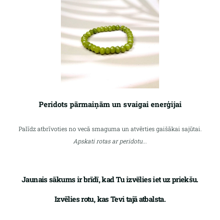
Peridots pārmaiņām un svaigai enerģijai
Palīdz atbrīvoties no vecā smaguma un atvērties gaišākai sajūtai.
Apskati rotas ar peridotu...
Jaunais sākums ir brīdī, kad Tu izvēlies iet uz priekšu.
Izvēlies rotu, kas Tevi tajā atbalsta.