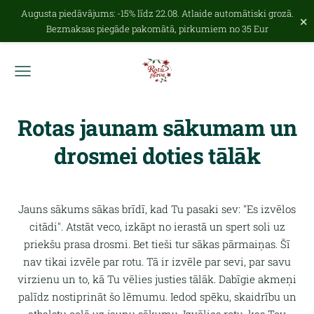
Augusta piedāvājums: -15% līdz 22.08. Atlaide automātiski grozā.
×
Bezmaksas piegāde pakomātā, pirkumiem no 35 Eur
Rotas jaunam sākumam un
drosmei doties tālāk
Jauns sākums sākas brīdī, kad Tu pasaki sev: "Es izvēlos
citādi". Atstāt veco, izkāpt no ierastā un spert soli uz
priekšu prasa drosmi. Bet tieši tur sākas pārmaiņas. Šī
nav tikai izvēle par rotu. Tā ir izvēle par sevi, par savu
virzienu un to, kā Tu vēlies justies tālāk. Dabīgie akmeņi
palīdz nostiprināt šo lēmumu. Iedod spēku, skaidrību un
atbalstu ceļā uz jaunu sākumu. Izvēlies rotu, kas Tev