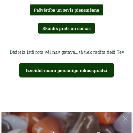
Pašvērtība un sevis pieņemšana
Skaidrs prāts un domas
Dažreiz īstā rota vēl nav gatava... tā tiek radīta tieši Tev
Izveidot manu personīgo rokassprādzi
Tava personīgā rokassprādze
Izmēra noteikšana