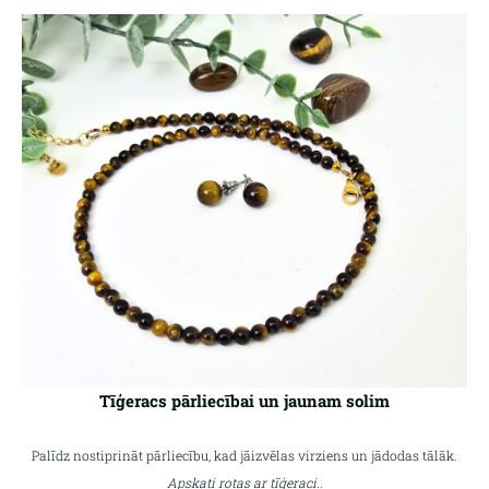
Tīģeracs pārliecībai un jaunam solim
Palīdz nostiprināt pārliecību, kad jāizvēlas virziens un jādodas tālāk.
Apskati rotas ar tīģeraci..