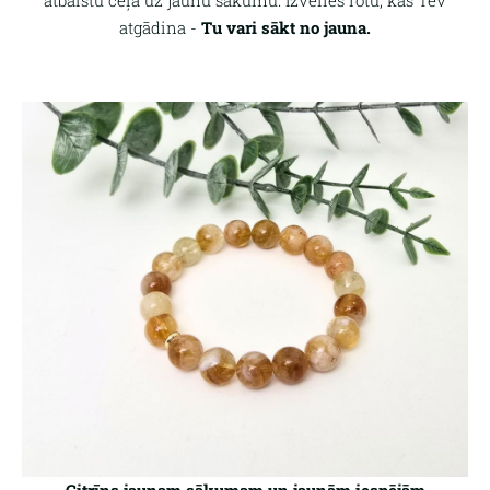
atgādina -
Tu vari sākt no jauna.
Citrīns jaunam sākumam un jaunām iespējām