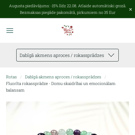
Augusta piedāvājums: -15% līdz 22.08. Atlaide automātiski grozā.
×
Bezmaksas piegāde pakomātā, pirkumiem no 35 Eur
Dabīgā akmens aproces / rokassprādzes
Rotas
Dabīgā akmens aproces / rokassprādzes
Fluorīta rokassprādze - Domu skaidrībai un emocionālam
balansam