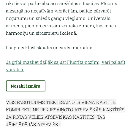
rīkoties ar pārliecību arī sarežģītās situācijās. Fluorīts
aizsargā no negatīvām vibrācijām, palīdz pārvarēt
nogurumu un sniedz garīgu vieglumu. Universāls
akmens, piemērots visām zodiaka zīmēm, kas ienes
harmoniju un sirdsmieru ikdienā.
Lai prāts kļūst skaidrs un sirds mierpilna.
Ja gribi mazliet dziļāk sajust Fluorīta nozīmi, vari palasīt
vairāk te
Nosaki izmēru
VISS PASŪTĪJUMS TIEK IESAIŅOTS VIENĀ KASTĪTĒ.
KOMPLEKTI NETIEK IESAIŅOTO ATSEVIŠĶĀS KASTĪTĒS.
JA ROTAS VĒLIES ATSEVIŠĶĀS KASTĪTĒS, TĀS
JĀIEGĀDĀJĀS ATSEVIŠĶI.