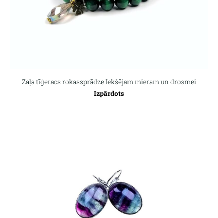
Zaļa tīģeracs rokassprādze Iekšējam mieram un drosmei
Izpārdots