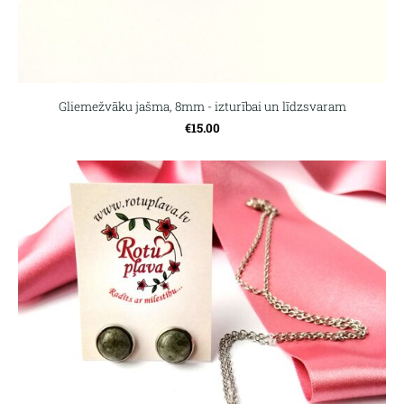
Gliemežvāku jašma, 8mm - izturībai un līdzsvaram
€15.00