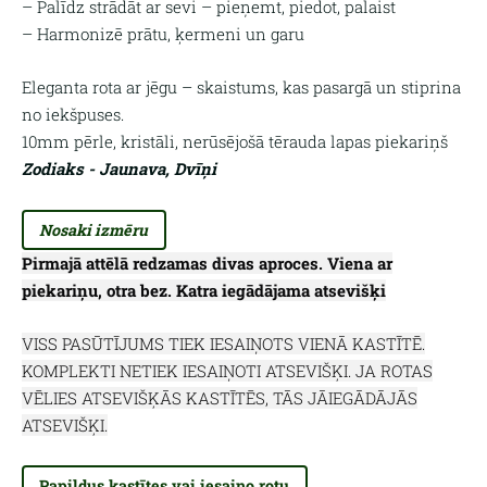
– Palīdz strādāt ar sevi – pieņemt, piedot, palaist
– Harmonizē prātu, ķermeni un garu
Eleganta rota ar jēgu – skaistums, kas pasargā un stiprina
no iekšpuses.
10mm pērle, kristāli, nerūsējošā tērauda lapas piekariņš
Zodiaks - Jaunava, Dvīņi
Nosaki izmēru
Pirmajā attēlā redzamas divas aproces. Viena ar
piekariņu, otra bez. Katra iegādājama atsevišķi
VISS PASŪTĪJUMS TIEK IESAIŅOTS VIENĀ KASTĪTĒ.
KOMPLEKTI NETIEK IESAIŅOTI ATSEVIŠĶI. JA ROTAS
VĒLIES ATSEVIŠĶĀS KASTĪTĒS, TĀS JĀIEGĀDĀJĀS
ATSEVIŠĶI.
Papildus kastītes vai iesaiņo rotu