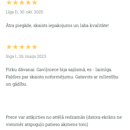
★★★★★
Līga D., 30. okt. 2025
Ātra piegāde, skaists iepakojums un laba kvalitāte!
★★★★★
Inga I., 26. maijs 2023
Pirku dāvanai. Gaviļniece bija sajūsmā, es - laimīga.
Paldies par skaisto noformējumu. Gatavots ar mīlestību
un gādību.
Prece var atšķirties no attēlā redzamās (
datora ekrāns ne
vienmēr atspoguļo patieso akmens toni)