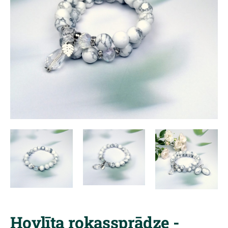
Hovlīta rokassprādze -