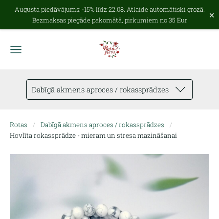
Augusta piedāvājums: -15% līdz 22.08. Atlaide automātiski grozā.
×
Bezmaksas piegāde pakomātā, pirkumiem no 35 Eur
Dabīgā akmens aproces / rokassprādzes
Rotas
Dabīgā akmens aproces / rokassprādzes
Hovlīta rokassprādze - mieram un stresa mazināšanai