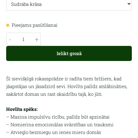
Pieejams pasūtīšanai
-
+
Ielikt grozā
Šī sievišķīgā rokassprādze ir radīta tiem brīžiem, kad
jāapstājas un jāsadzird sevi. Hovlīts palīdz atslābināties,
sakārtot domas un rast skaidrību tajā, ko jūti.
Hovlīta spēks:
– Mazina impulsīvu rīcību, palīdz būt apzinātai
– Nomierina emocionālas svārstības un trauksmi
– Atvieglo bezmiegu un ienes mieru domās