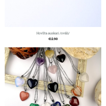
Hovlīta auskari /ovāli/
€12.90