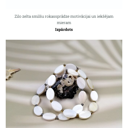
Zilo zelta smilšu rokassprādze motivācijai un iekšējam
mieram
Izpārdots