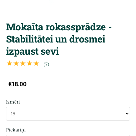
Mokaīta rokassprādze -
Stabilitātei un drosmei
izpaust sevi
★★★★★
(7)
€18.00
Izmēri
Piekariņi