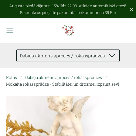
Augusta piedāvājums: -15% līdz 22.08. Atlaide automātiski grozā.
×
Bezmaksas piegāde pakomātā, pirkumiem no 35 Eur
Dabīgā akmens aproces / rokassprādzes
Rotas
Dabīgā akmens aproces / rokassprādzes
Mokaīta rokassprādze - Stabilitātei un drosmei izpaust sevi