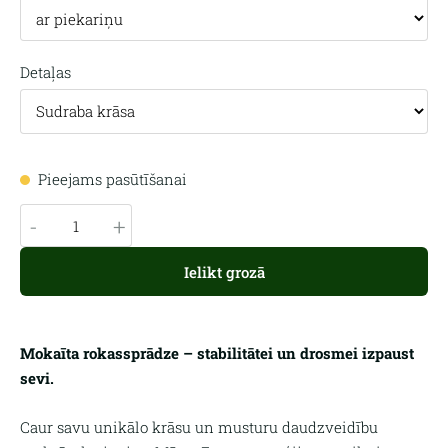
Detaļas
Pieejams pasūtīšanai
-
+
Ielikt grozā
Mokaīta rokassprādze – stabilitātei un drosmei izpaust
sevi.
Caur savu unikālo krāsu un musturu daudzveidību