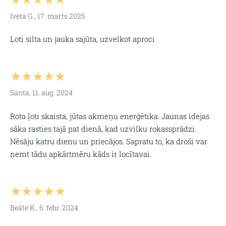
Iveta G., 17. marts 2025
Ļoti silta un jauka sajūta, uzvelkot aproci
★★★★★
Santa, 11. aug. 2024
Rota ļoti skaista, jūtas akmeņu enerģētika. Jaunas idejas
sāka rasties tajā pat dienā, kad uzvilku rokassprādzi.
Nēsāju katru dienu un priecājos. Sapratu to, ka droši var
ņemt tādu apkārtmēru kāds ir locītavai.
★★★★★
Beāte K., 6. febr. 2024