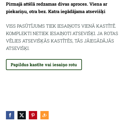
Pirmajā attēlā redzamas divas aproces. Viena ar
piekariņu, otra bez. Katra iegādājama atsevišķi
VISS PASŪTĪJUMS TIEK IESAIŅOTS VIENĀ KASTĪTĒ.
KOMPLEKTI NETIEK IESAIŅOTI ATSEVIŠĶI. JA ROTAS
VĒLIES ATSEVIŠĶĀS KASTĪTĒS, TĀS JĀIEGĀDĀJĀS
ATSEVIŠĶI.
Papildus kastīte vai iesaiņo rotu