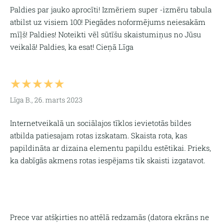
Paldies par jauko aprocīti! Izmēriem super -izmēru tabula
atbilst uz visiem 100! Piegādes noformējums neiesakām
mīļš! Paldies! Noteikti vēl sūtīšu skaistumiņus no Jūsu
veikalā! Paldies, ka esat! Cieņā Līga
★★★★★
Līga B., 26. marts 2023
Internetveikalā un sociālajos tīklos ievietotās bildes
atbilda patiesajam rotas izskatam. Skaista rota, kas
papildināta ar dizaina elementu papildu estētikai. Prieks,
ka dabīgās akmens rotas iespējams tik skaisti izgatavot.
Prece var atšķirties no attēlā redzamās (
datora ekrāns ne