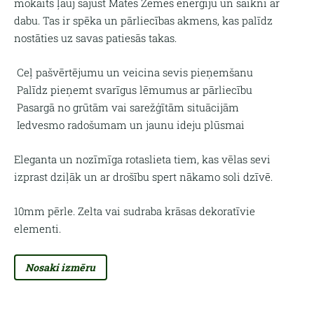
mokaīts ļauj sajust Mātes Zemes enerģiju un saikni ar
dabu. Tas ir spēka un pārliecības akmens, kas palīdz
nostāties uz savas patiesās takas.
Ceļ pašvērtējumu un veicina sevis pieņemšanu
Palīdz pieņemt svarīgus lēmumus ar pārliecību
Pasargā no grūtām vai sarežģītām situācijām
Iedvesmo radošumam un jaunu ideju plūsmai
Eleganta un nozīmīga rotaslieta tiem, kas vēlas sevi
izprast dziļāk un ar drošību spert nākamo soli dzīvē.
10mm pērle. Zelta vai sudraba krāsas dekoratīvie
elementi.
Nosaki izmēru