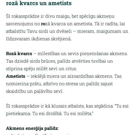
rozā kvarcs un ametists
Šī rokassprādze ir divu maigu, bet spēcīgu akmeņu
savienojums no
ro
zā kvarca un ametista
. Tā ir radīta, lai
atbalstītu Tavu sirdi un dvēseli –
mieram, maigumam un
līdzsvaram
ikdienas skrējienā.
Rozā kvarcs
– mīlestības un sevis pieņemšanas akmens.
Tas dziedē sirds brūces, palīdz atvērties tuvībai un
stiprina spēju mīlēt sevi un citus.
Ametists
– iekšējā miera un aizsardzības akmens. Tas
nomierina prātu, atbrīvo no stresa un palīdz sajust
skaidrību un paļāvību sevī.
Šī rokassprādze ir kā
klusais atbalsts
, kas atgādina: “Tu esi
pietiekama. Tu esi drošībā. Tu esi mīlēta.”
Akmens enerģija palīdz: