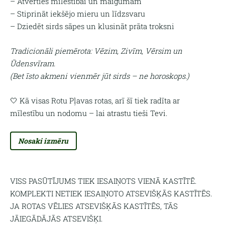
– Atvērties mīlestībai un maigumam
– Stiprināt iekšējo mieru un līdzsvaru
– Dziedēt sirds sāpes un klusināt prāta troksni
Tradicionāli piemērota: Vēzim, Zivīm, Vērsim un
Ūdensvīram.
(Bet īsto akmeni vienmēr jūt sirds – ne horoskops.)
🤍 Kā visas Rotu Pļavas rotas, arī šī tiek radīta ar
mīlestību un nodomu – lai atrastu tieši Tevi.
Nosaki izmēru
VISS PASŪTĪJUMS TIEK IESAIŅOTS VIENĀ KASTĪTĒ.
KOMPLEKTI NETIEK IESAIŅOTO ATSEVIŠĶĀS KASTĪTĒS.
JA ROTAS VĒLIES ATSEVIŠĶĀS KASTĪTĒS, TĀS
JĀIEGĀDĀJĀS ATSEVIŠĶI.