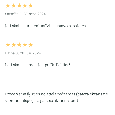
★★★★★
Sarmīte F., 23. sept. 2024
ļoti skaista un kvalitatīvi pagatavota, paldies
★★★★★
Daina S., 28. jūn. 2024
Ļoti skaista , man ļoti patīk. Paldies!
Prece var atšķirties no attēlā redzamās (
datora ekrāns ne
vienmēr atspoguļo patieso akmens toni)