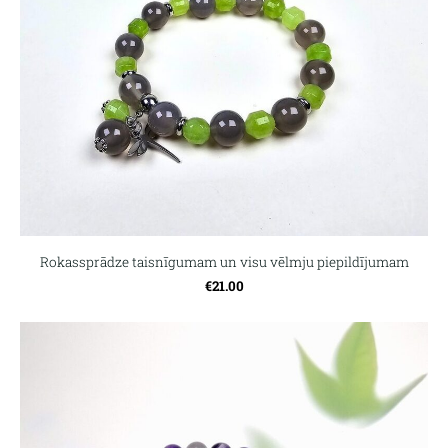
Rokassprādze taisnīgumam un visu vēlmju piepildījumam
€21.00