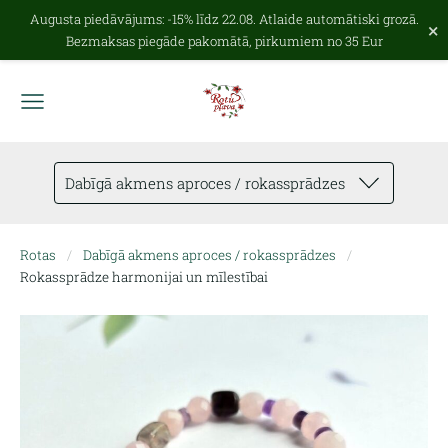
Augusta piedāvājums: -15% līdz 22.08. Atlaide automātiski grozā.
×
Bezmaksas piegāde pakomātā, pirkumiem no 35 Eur
Dabīgā akmens aproces / rokassprādzes
Rotas
Dabīgā akmens aproces / rokassprādzes
Rokassprādze harmonijai un mīlestībai