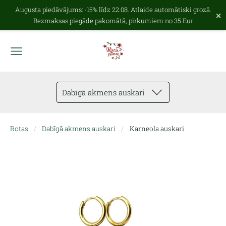
Augusta piedāvājums: -15% līdz 22.08. Atlaide automātiski grozā.
×
Bezmaksas piegāde pakomātā, pirkumiem no 35 Eur
Dabīgā akmens auskari
Rotas
Dabīgā akmens auskari
Karneola auskari