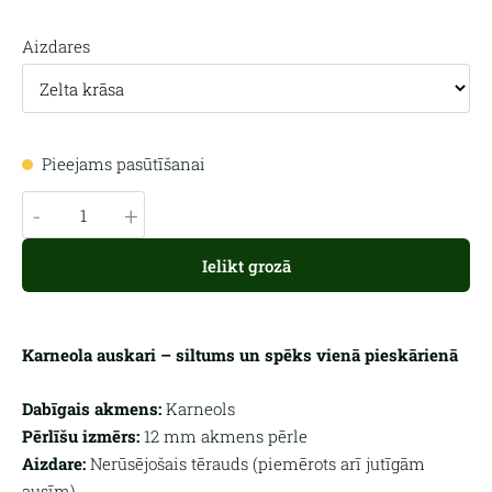
Aizdares
Pieejams pasūtīšanai
-
+
Ielikt grozā
Karneola auskari – siltums un spēks vienā pieskārienā
Dabīgais akmens:
Karneols
Pērlīšu izmērs:
12 mm akmens pērle
Aizdare:
Nerūsējošais tērauds (piemērots arī jutīgām
ausīm)