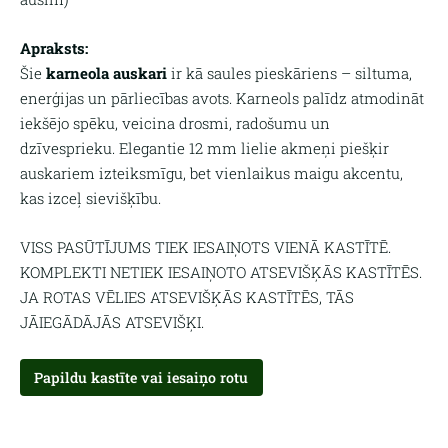
Apraksts:
Šie
karneola auskari
ir kā saules pieskāriens – siltuma,
enerģijas un pārliecības avots. Karneols palīdz atmodināt
iekšējo spēku, veicina drosmi, radošumu un
dzīvesprieku. Elegantie 12 mm lielie akmeņi piešķir
auskariem izteiksmīgu, bet vienlaikus maigu akcentu,
kas izceļ sievišķību.
VISS PASŪTĪJUMS TIEK IESAIŅOTS VIENĀ KASTĪTĒ.
KOMPLEKTI NETIEK IESAIŅOTO ATSEVIŠĶĀS KASTĪTĒS.
JA ROTAS VĒLIES ATSEVIŠĶĀS KASTĪTĒS, TĀS
JĀIEGĀDĀJĀS ATSEVIŠĶI.
Papildu kastīte vai iesaiņo rotu