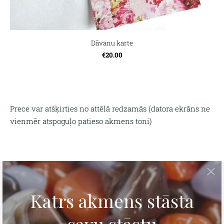
Dāvanu karte
€20.00
Prece var atšķirties no attēlā redzamās (
datora ekrāns ne
vienmēr atspoguļo patieso akmens toni)
Tava personīgā rokassprādze
Izmēra noteikšana
Kontakti
Apmaksa un piegāde
Preces atgriešana
Privātuma politika