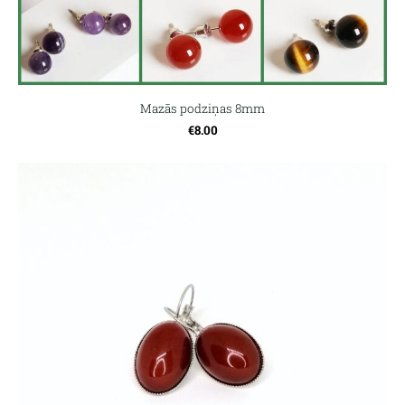
Mazās podziņas 8mm
€8.00