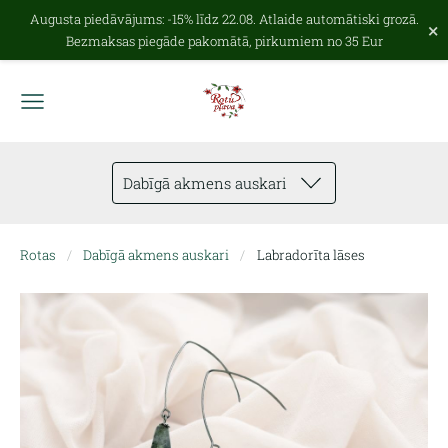
Augusta piedāvājums: -15% līdz 22.08. Atlaide automātiski grozā.
×
Bezmaksas piegāde pakomātā, pirkumiem no 35 Eur
Dabīgā akmens auskari
Rotas
Dabīgā akmens auskari
Labradorīta lāses