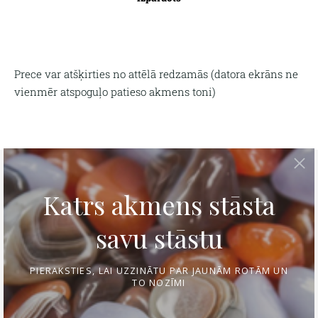
Prece var atšķirties no attēlā redzamās (
datora ekrāns ne
vienmēr atspoguļo patieso akmens toni)
Tava personīgā rokassprādze
Izmēra noteikšana
Kontakti
Apmaksa un piegāde
Preces atgriešana
Privātuma politika
We use cookies to deliver services, for marketing
Rotu kopšana un uzglabāšana
Atgriešana
and to improve your experience.
Customize
Sīkdatnes
Accept all