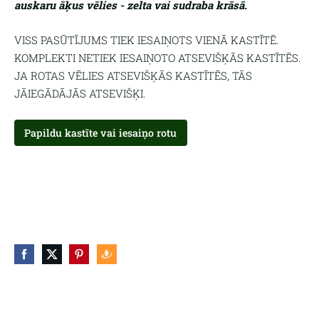
auskaru āķus vēlies - zelta vai sudraba krāsā.
VISS PASŪTĪJUMS TIEK IESAIŅOTS VIENĀ KASTĪTĒ.
KOMPLEKTI NETIEK IESAIŅOTO ATSEVIŠĶĀS KASTĪTĒS.
JA ROTAS VĒLIES ATSEVIŠĶĀS KASTĪTĒS, TĀS
JĀIEGĀDĀJĀS ATSEVIŠĶI.
Papildu kastīte vai iesaiņo rotu