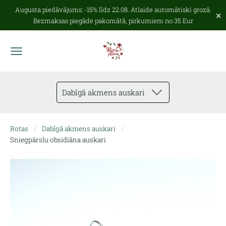
Augusta piedāvājums: -15% līdz 22.08. Atlaide automātiski grozā.
×
Bezmaksas piegāde pakomātā, pirkumiem no 35 Eur
Dabīgā akmens auskari
Rotas
Dabīgā akmens auskari
Sniegpārslu obsidiāna auskari