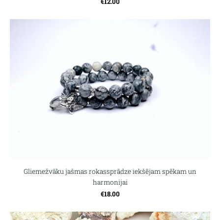
€12.00
Gliemežvāku jašmas rokassprādze iekšējam spēkam un
harmonijai
€18.00