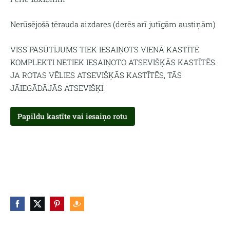
Nerūsējošā tērauda aizdares (derēs arī jutīgām austiņām)
VISS PASŪTĪJUMS TIEK IESAIŅOTS VIENĀ KASTĪTĒ.
KOMPLEKTI NETIEK IESAIŅOTO ATSEVIŠĶĀS KASTĪTĒS.
JA ROTAS VĒLIES ATSEVIŠĶĀS KASTĪTĒS, TĀS
JĀIEGĀDĀJĀS ATSEVIŠĶI.
Papildu kastīte vai iesaiņo rotu