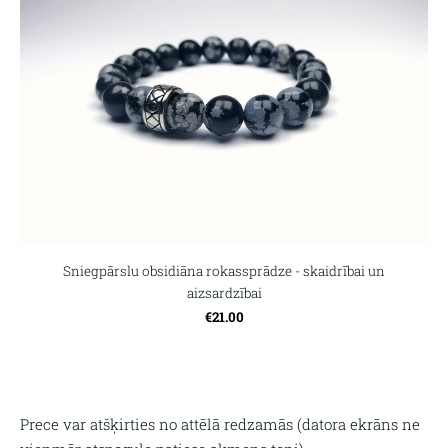
Sniegpārslu obsidiāna rokassprādze - skaidrībai un
aizsardzībai
€21.00
Prece var atšķirties no attēlā redzamās (
datora ekrāns ne