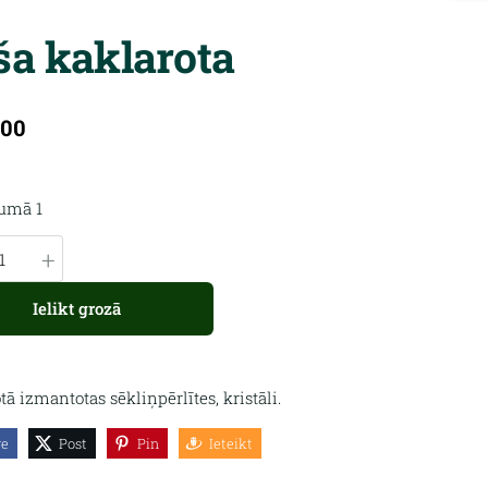
ša kaklarota
.00
kumā 1
+
Ielikt grozā
tā izmantotas sēkliņpērlītes, kristāli.
re
Post
Pin
Ieteikt