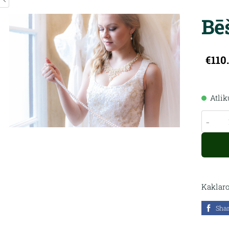
Bē
€110
Atli
-
Kaklaro
Sha