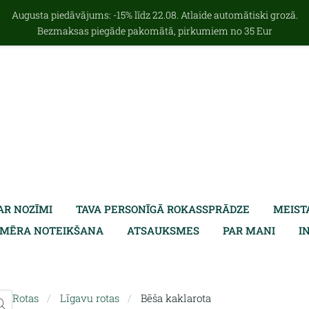
Augusta piedāvājums: -15% līdz 22.08. Atlaide automātiski grozā.
Bezmaksas piegāde pakomātā, pirkumiem no 35 Eur
AR NOZĪMI
TAVA PERSONĪGĀ ROKASSPRĀDZE
MEIST
ZMĒRA NOTEIKŠANA
ATSAUKSMES
PAR MANI
I
Rotas
Līgavu rotas
Bēša kaklarota