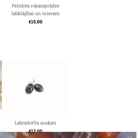
Peridota rokassprādze
labklājībai un mieram
€15.00
Labradorīta auskari
€12.00