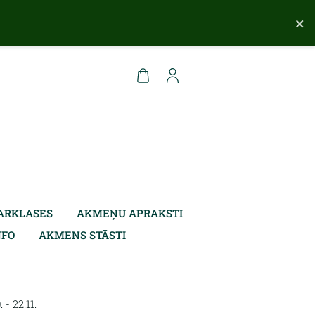
×
ARKLASES
AKMEŅU APRAKSTI
NFO
AKMENS STĀSTI
- 22.11.