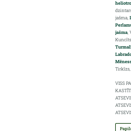
heliotr
dzintar
jašma,
Perlamu
jašma
,
Kuncīts
Turmal
Labrado
Mēnes
Tirkīzs
VISS P
KASTĪT
ATSEVI
ATSEVI
ATSEVI
Papil