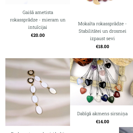
Gaišā ametista
rokassprādze - mieram un
Mokaīta rokassprādze -
intuīcijai
Stabilitātei un drosmei
€20.00
izpaust sevi
€18.00
Dabīgā akmens sirsniņa
€14.00