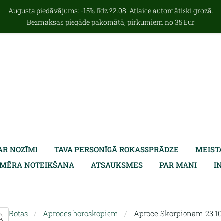
Augusta piedāvājums: -15% līdz 22.08. Atlaide automātiski grozā.
Bezmaksas piegāde pakomātā, pirkumiem no 35 Eur
AR NOZĪMI
TAVA PERSONĪGĀ ROKASSPRĀDZE
MEIST
ZMĒRA NOTEIKŠANA
ATSAUKSMES
PAR MANI
I
Rotas
Aproces horoskopiem
Aproce Skorpionam 23.10. 