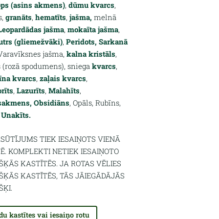
ops (asins akmens)
,
dūmu kvarcs
,
s,
granāts
,
hematīts
,
jašma,
melnā
Leopardādas jašma
,
mokaīta jašma
,
trs (gliemežvāki)
,
Peridots,
Sarkanā
 Varavīksnes jašma,
kalna kristāls
,
 (rozā spodumens), sniega
kvarcs
,
īna kvarcs
,
zaļais kvarcs
,
rīts
,
Lazurīts
,
Malahīts
,
sakmens,
Obsidiāns
, Opāls, Rubīns,
,
Unakīts.
ASŪTĪJUMS TIEK IESAIŅOTS VIENĀ
Ē. KOMPLEKTI NETIEK IESAIŅOTO
ŠĶĀS KASTĪTĒS. JA ROTAS VĒLIES
ŠĶĀS KASTĪTĒS, TĀS JĀIEGĀDĀJĀS
ŠĶI.
du kastītes vai iesaiņo rotu