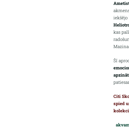
Ametis
akmens.
iekšējo
Heliotr
kas pal
radošu
Mazina 
Šī apro
emocion
apzināt
paties
Citi Sk
spied u
kolekci
akvam