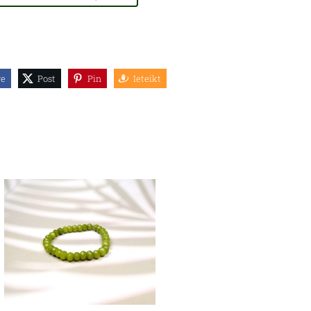
re
Post
Pin
Ieteikt