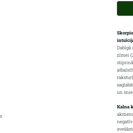
Skorpi
intuīci
Dabīgā
zīmei (2
stiprin
atbalst
rakstur
saglabā
un snie
Kalna k
akmens.
s
negatīv
svešām