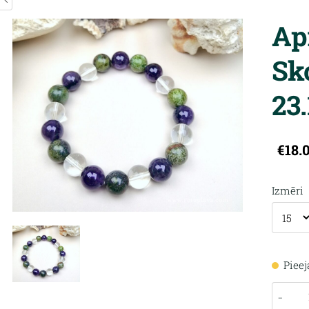
Ap
Sk
23.
€18.
Izmēri
Piee
-