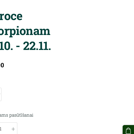
roce
orpionam
10. - 22.11.
00
jams pasūtīšanai
+