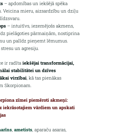
ts
– apdomības un iekšējā spēka
 Veicina mieru, aizsardzību un dziļu
 līdzsvaru.
ops
– intuitīvs, iezemējošs akmens,
īdz pielāgoties pārmaiņām, nostiprina
mu un palīdz pieņemt lēmumus.
stresu un agresiju.
ce ir radīta
iekšējai transformācijai,
ālai stabilitātei un dzīves
ākai virzībai
, kā tas pienākas
am Skorpionam.
orpiona zīmei piemēroti akmeņi:
z iekrāsotajiem vārdiem un apskati
jas
arīns
,
ametists
, aparaču asaras,