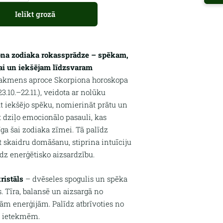
Ielikt grozā
ona zodiaka rokassprādze – spēkam,
jai un iekšējam līdzsvaram
 akmens aproce Skorpiona horoskopa
3.10.–22.11.), veidota ar nolūku
āt iekšējo spēku, nomierināt prātu un
īt dziļo emocionālo pasauli, kas
īga šai zodiaka zīmei. Tā palīdz
t skaidru domāšanu, stiprina intuīciju
dz enerģētisko aizsardzību.
ristāls
– dvēseles spogulis un spēka
 Tīra, balansē un aizsargā no
ām enerģijām. Palīdz atbrīvoties no
 ietekmēm.