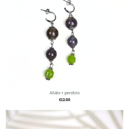
Ahāts + peridots
€12.00