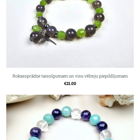
Rokassprādze taisnīgumam un visu vēlmju piepildījumam
€21.00