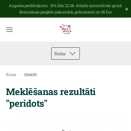
Augusta piedāvājums: -15% līdz 22.08. Atlaide automātiski grozā.
×
Bezmaksas piegāde pakomātā, pirkumiem no 35 Eur
Rotas
Rotas
Meklēt
Meklēšanas rezultāti
"peridots"