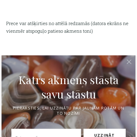
Prece var atšķirties no attēlā redzamās (
datora ekrāns ne
vienmēr atspoguļo patieso akmens toni)
Tava personīgā rokassprādze
Izmēra noteikšana
Kontakti
Apmaksa un piegāde
Preces atgriešana
Privātuma politika
Mēs lietojam sīkfailus pakalpojuma
nodrošināšanai, mārketinga nolūkiem un
Rotu kopšana un uzglabāšana
Atgriešana
pakalpojuma uzlabošanai.
Pielāgot
Sīkdatnes
Pieņemt visus