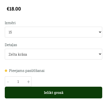
€18.00
Izmēri
Detaļas
Pieejams pasūtīšanai
-
+
Ielikt grozā