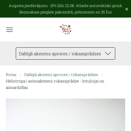
Augusta piedāvājums: -15% līdz 22.08. Atlaide automātiski grozā.
×
Bezmaksas piegāde pakomātā, pirkumiem no 35 Eur
Dabīgā akmens aproces / rokassprādzes
Rotas
Dabīgā akmens aproces / rokassprādzes
Heliotropa | asinsakmens rokassprādze - Intuīcijai un
aizsardzībai