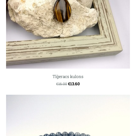
Tīģeracs kulons
€13.60
€16.00