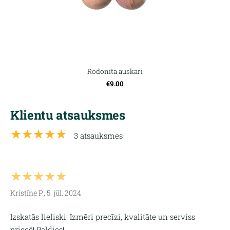
Rodonīta auskari
€9.00
Klientu atsauksmes
★★★★★
3 atsauksmes
★★★★★
Kristīne P., 5. jūl. 2024
Izskatās lieliski! Izmēri precīzi, kvalitāte un serviss
priecē! Paldies!