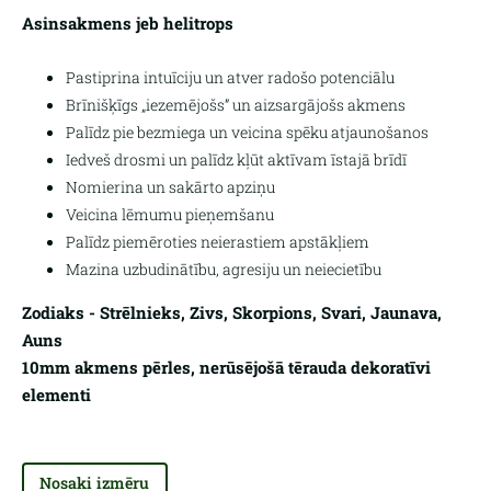
Asinsakmens jeb helitrops
Pastiprina intuīciju un atver radošo potenciālu
Brīnišķīgs „iezemējošs” un aizsargājošs akmens
Palīdz pie bezmiega un veicina spēku atjaunošanos
Iedveš drosmi un palīdz kļūt aktīvam īstajā brīdī
Nomierina un sakārto apziņu
Veicina lēmumu pieņemšanu
Palīdz piemēroties neierastiem apstākļiem
Mazina uzbudinātību, agresiju un neiecietību
Zodiaks - Strēlnieks, Zivs, Skorpions, Svari, Jaunava,
Auns
10mm akmens pērles, nerūsējošā tērauda dekoratīvi
elementi
Nosaki izmēru