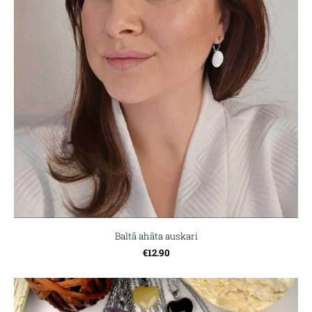
Baltā ahāta auskari
€12.90