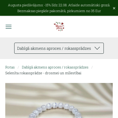
Augusta piedāvājums: -15% līdz 22.08. Atlaide automātiski grozā.
×
Bezmaksas piegāde pakomātā, pirkumiem no 35 Eur
Dabīgā akmens aproces / rokassprādzes
Rotas
Dabīgā akmens aproces / rokassprādzes
Selenīta rokassprādze - drosmei un mīlestībai