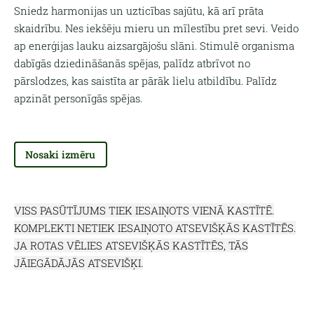
Sniedz harmonijas un uzticības sajūtu, kā arī prāta
skaidrību. Nes iekšēju mieru un mīlestību pret sevi. Veido
ap enerģijas lauku aizsargājošu slāni. Stimulē organisma
dabīgās dziedināšanās spējas, palīdz atbrīvot no
pārslodzes, kas saistīta ar pārāk lielu atbildību. Palīdz
apzināt personīgās spējas.
Nosaki izmēru
VISS PASŪTĪJUMS TIEK IESAIŅOTS VIENĀ KASTĪTĒ.
KOMPLEKTI NETIEK IESAIŅOTO ATSEVIŠĶĀS KASTĪTĒS.
JA ROTAS VĒLIES ATSEVIŠĶĀS KASTĪTĒS, TĀS
JĀIEGĀDĀJĀS ATSEVIŠĶI.