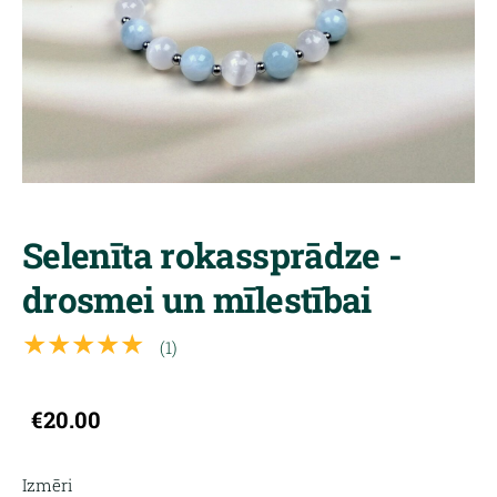
Selenīta rokassprādze -
drosmei un mīlestībai
★★★★★
(1)
€20.00
Izmēri