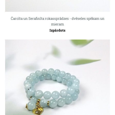
Čaroīta un Serafinīta rokassprādzes - dvēseles spēkam un
mieram
Izpārdots