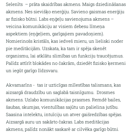
Selenīts
– prāta skaidrības akmens. Maigs dziedināšanas
akmens. Nes sievišķo enerģiju. Savieno gaismas enerģiju
ar fizisko būtni. Labs eņģeļu savienojuma akmens –
veicina komunikāciju ar visiem debesu līmeņa
aspektiem (eņģeļiem, garīgajiem pavadoņiem).
Nomierinošs kristāls, kas iedveš mieru, un lieliski noder
pie meditācijām. Uzskata, ka tam ir spēja skenēt
organismu, lai atklātu slimības un funkciju traucējumus.
Palīdz attīrīt blokādes no čakrām, dziedēt fizisko ķermeni
un iegūt garīgo līdzsvaru.
Akvamarīns - t
as ir uzticīgas mīlestības talismans, kas
aizsargā draudzību un saglabā taisnīgumu.
Drosmes
akmens. Uzlabo komunikācijas prasmes. Remdē bailes,
šaubas, skumjas, vientulības sajūtu un palielina jutību.
Saasina intelektu, intuīciju un atver gaišredzības spējas.
Aizsargā auru un sakārto čakras. Labs meditācijas
akmens, palīdz nonākt saskarē ar cilvēka garīgo būtni.