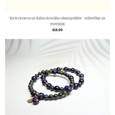
Ķiršu kvarca un kalnu kristāla rokassprādze - mīlestībai un
enerģijai
€16.00