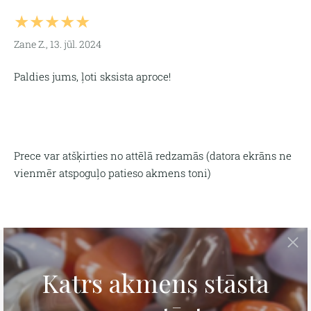
★★★★★
Zane Z., 13. jūl. 2024
Paldies jums, ļoti sksista aproce!
Prece var atšķirties no attēlā redzamās (
datora ekrāns ne
vienmēr atspoguļo patieso akmens toni)
Tava personīgā rokassprādze
Izmēra noteikšana
Kontakti
Apmaksa un piegāde
Preces atgriešana
Privātuma politika