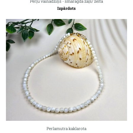
Pērļu vainadziņš - smaragda zaļš/ zelta
Izpārdots
Perlamutra kaklarota