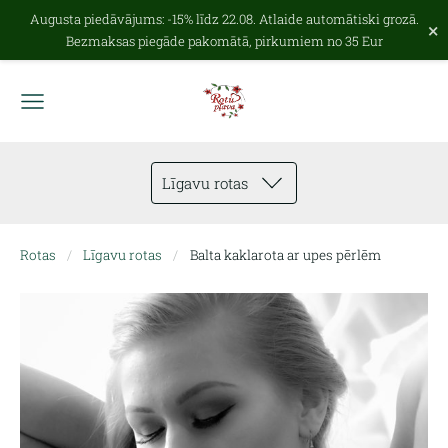
Augusta piedāvājums: -15% līdz 22.08. Atlaide automātiski grozā.
×
Bezmaksas piegāde pakomātā, pirkumiem no 35 Eur
Līgavu rotas
Rotas
Līgavu rotas
Balta kaklarota ar upes pērlēm