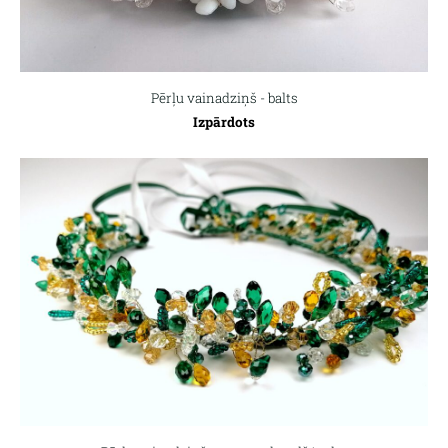
Pērļu vainadziņš - balts
Izpārdots