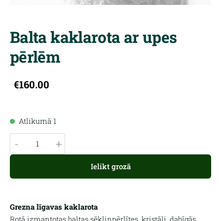
Balta kaklarota ar upes
pērlēm
€160.00
Atlikumā 1
-
+
Ielikt grozā
Grezna līgavas kaklarota
Rotā izmantotas baltas sēkliņpērlītes, kristāli, dabīgās