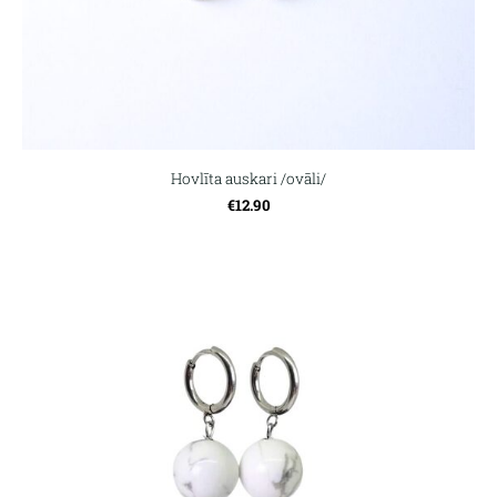
Hovlīta auskari /ovāli/
€12.90