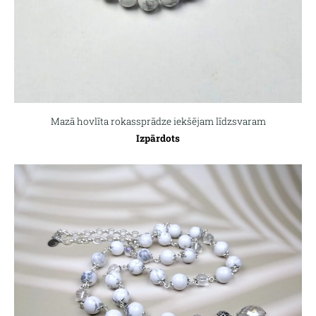
Mazā hovlīta rokassprādze iekšējam līdzsvaram
Izpārdots