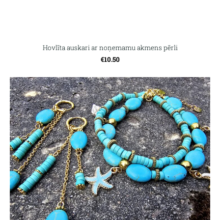
Hovlīta auskari ar noņemamu akmens pērli
€10.50