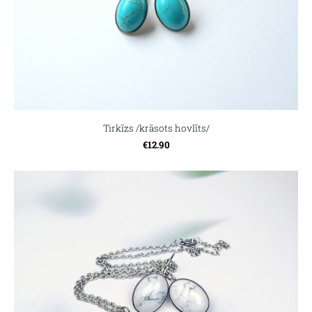
Tirkīzs /krāsots hovlīts/
€12.90