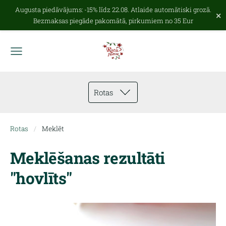
Augusta piedāvājums: -15% līdz 22.08. Atlaide automātiski grozā.
×
Bezmaksas piegāde pakomātā, pirkumiem no 35 Eur
Rotas
Rotas
Meklēt
Meklēšanas rezultāti
"hovlīts"